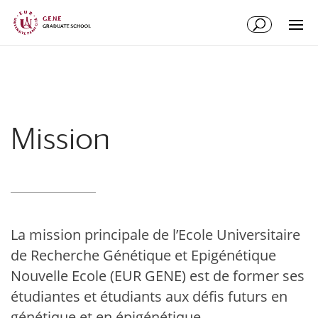
Aller
Aller
//
au
à
contenu
la
principal
navigation
Mission
La mission principale de l’Ecole Universitaire
de Recherche Génétique et Epigénétique
Nouvelle Ecole (EUR GENE) est de former ses
étudiantes et étudiants aux défis futurs en
génétique et en épigénétique.