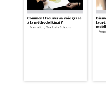
Comment trouver sa voie grâce
Bienv
à la méthode Ikigai ?
lauré
mobi
|
Formation
,
Graduate Schools
|
Form